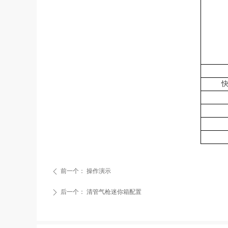
前一个：
操作演示
ꄴ
后一个：
清管气枪迷你箱配置
ꄲ