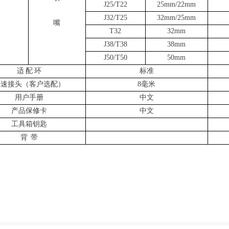
J25/T22
25mm/22mm
J32/T25
32mm/25mm
嘴
T32
32mm
J38/T38
38mm
J50/T50
50mm
适
配
环
标准
快速接头（客户选配）
8
毫米
用户手册
中文
产品保修卡
中文
工具箱钥匙
背
带