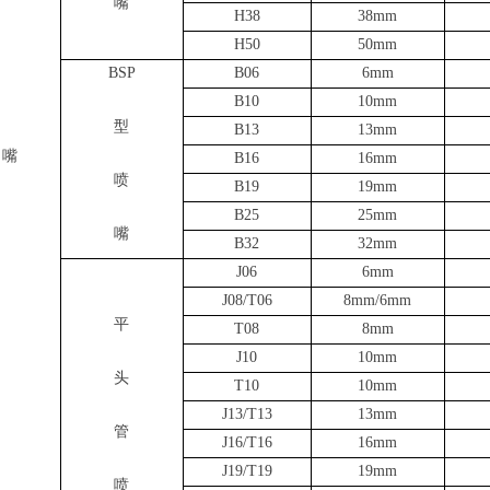
嘴
H38
38mm
H50
50mm
BSP
B06
6mm
B10
10mm
型
B13
13mm
嘴
B16
16mm
喷
B19
19mm
B25
25mm
嘴
B32
32mm
J06
6mm
J08/T06
8mm/6mm
平
T08
8mm
J10
10mm
头
T10
10mm
J13/T13
13mm
管
J16/T16
16mm
J19/T19
19mm
喷