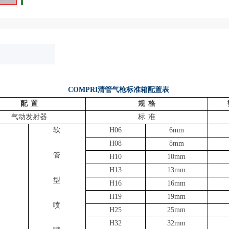
COMPRI清管气枪标准箱配置表
配
置
规
格
气动发射器
标
准
软
H06
6mm
H08
8mm
管
H10
10mm
H13
13mm
型
H16
16mm
H19
19mm
喷
H25
25mm
H32
32mm