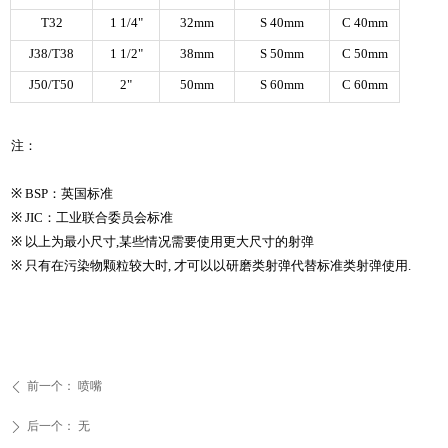
T32
1 1/4"
32mm
S 40mm
C 40mm
J38/T38
1 1/2"
38mm
S 50mm
C 50mm
J50/T50
2"
50mm
S 60mm
C 60mm
注：
※
BSP
：英国标准
※
JIC
：工业联合委员会标准
※
以上为最小尺寸
,
某些情况需要使用更大尺寸的射弹
※
只有在污染物颗粒较大时
,
才可以以研磨类射弹代替标准类射弹使用
.
前一个：
喷嘴
ꄴ
后一个：
无
ꄲ