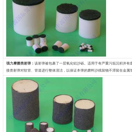
强力摩擦类射弹：
该射弹被包裹了一层氧化铝沙砾。适用于有严重污垢沉积并有
接类射弹对软管、管道进行整体清洁，以保证本弹的磨料沙残留物不滞留在金属