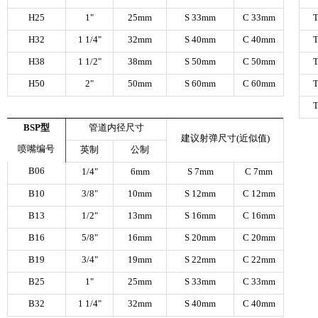
H25
1"
25mm
S 33mm
C 33mm
H32
1 1/4"
32mm
S 40mm
C 40mm
H38
1 1/2"
38mm
S 50mm
C 50mm
H50
2"
50mm
S 60mm
C 60mm
BSP
型
管道内径尺寸
建议射弹尺寸
(
近似值
)
喷嘴编号
英制
公制
B06
1/4"
6mm
S 7mm
C 7mm
B10
3/8"
10mm
S 12mm
C 12mm
B13
1/2"
13mm
S 16mm
C 16mm
B16
5/8"
16mm
S 20mm
C 20mm
B19
3/4"
19mm
S 22mm
C 22mm
B25
1"
25mm
S 33mm
C 33mm
B32
1 1/4"
32mm
S 40mm
C 40mm