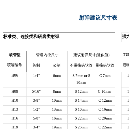
射弹建议尺寸表
标准类、连接类和研磨类射弹
强
TU
软管型
管道内径尺寸
建议射弹尺寸
(
近似值
)
喷嘴编号
喷
英制
公制
不带接头软管
带接头软管
H06
1/4"
6mm
S 7mm or S
C 7mm
10mm
H08
5/16"
8mm
S 12mm
C 10mm
H10
3/8"
10mm
S 14mm
C 12mm
H13
1/2"
13mm
S 16mm
C 16mm
H16
5/8"
16mm
S 22mm
C 20mm
H19
3/4"
19mm
S 26mm
C 22mm