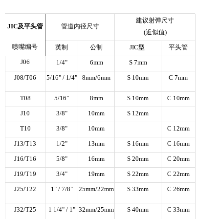
建议射弹尺寸
JIC
及平头管
管道内径尺寸
(
近似值
)
喷嘴编号
英制
公制
JIC
型
平头管
J06
1/4"
6mm
S 7mm
J08/T06
5/16" / 1/4"
8mm/6mm
S 10mm
C 7mm
T08
5/16"
8mm
S 10mm
C 10mm
J10
3/8"
10mm
S 12mm
T10
3/8"
10mm
C 12mm
J13/T13
1/2"
13mm
S 16mm
C 16mm
J16/T16
5/8"
16mm
S 20mm
C 20mm
J19/T19
3/4"
19mm
S 22mm
C 22mm
J25/T22
1" / 7/8"
25mm/22mm
S 33mm
C 26mm
J32/T25
1 1/4" / 1"
32mm/25mm
S 40mm
C 33mm