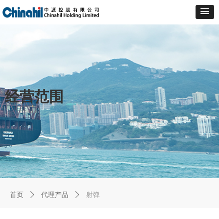
经营范围
首页
ꄲ
代理产品
ꄲ
射弹